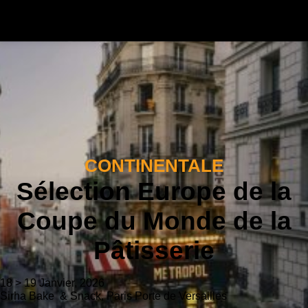
CONTINENTALE
Sélection Europe de la
Coupe du Monde de la
Pâtisserie
18 > 19 Janvier, 2026
Sirha Bake & Snack, Paris Porte de Versailles