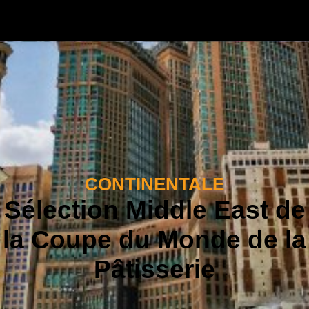
CONTINENTALE
Sélection Middle East de
la Coupe du Monde de la
Pâtisserie