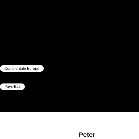
Continentale Europe
|
Pays-Bas
|
Peter
Remmelzwaal
Peter