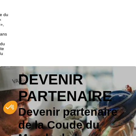
de du
«
»,
sans
 du
ste
du
DEVENIR
PARTENAIRE
Devenir partenaire
de la Coude du