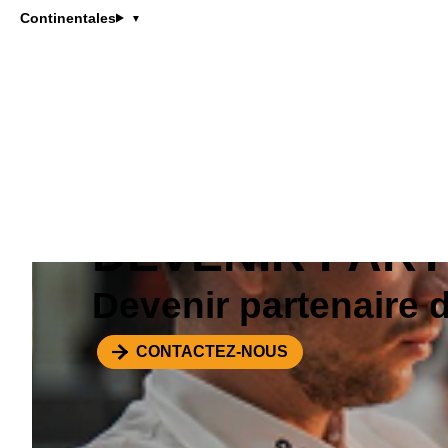
produisent un lai
Continentales
accompagne les C
jusqu'au plus ha
Majeur de la Cou
d'Or.
DEVENIR PAR
Devenir partenaire 
CONTACTEZ-NOUS