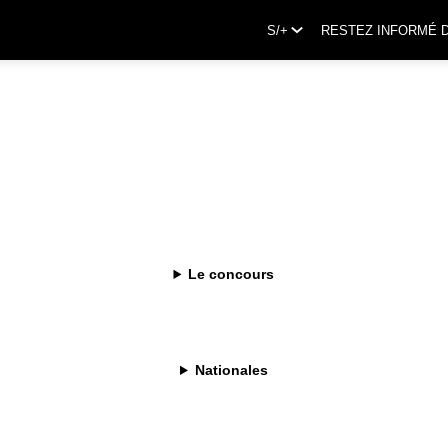
S/+
RESTEZ INFORMÉ 
Le concours
& Vire
Nationales
du bocage normand depuis 1945, Elle & Vire® crée des crèmes
 goût et à la technicité exceptionnelle. Une qualité reconnue par
e d'excellence, fruit d'une sélection de matières premières
un savoir-faire crémier unique. Un climat tempéré, des pluies
erbe verte et grasse : les conditions idéales pour que nos vaches