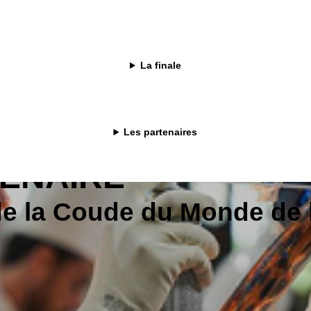
t d'excellente qualité. Partenaire de l'Excellence, Elle & Vire®
hefs du monde entier, à toutes les étapes de leur carrière et
ut niveau d'excellence: nous sommes fiers d'être partenaire
pe du Monde de la Pâtisserie et partenaire Platinum du Bocuse
La finale
Les partenaires
TENAIRE
de la Coude du Monde de l