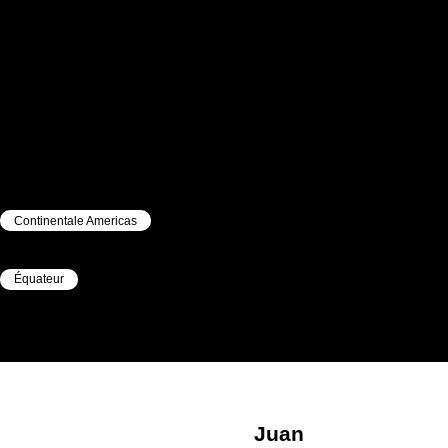
Continentale Americas
|
Équateur
|
Juan
SARANGO
Juan