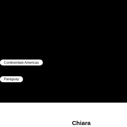
Continentale Americas
|
Paraguay
|
Chiara
PEDERZANI
Chiara