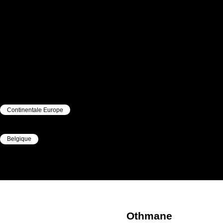
Continentale Europe
|
Belgique
|
Othmane
Jaber
Othmane