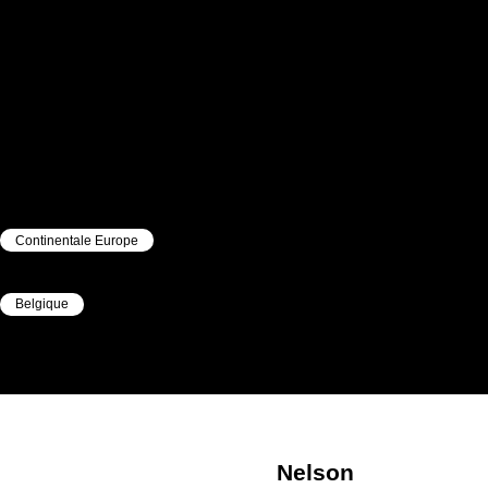
Continentale Europe
|
Belgique
|
Nelson
Lechien
Nelson