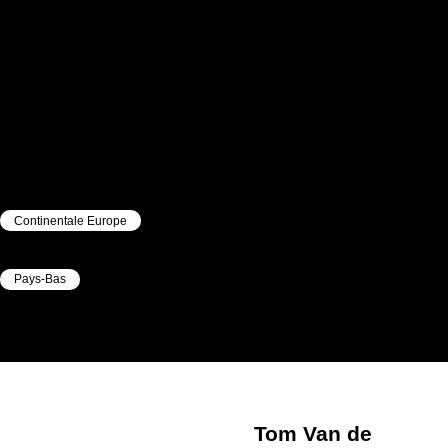
Continentale Europe
|
Pays-Bas
|
Tom
Van de Veen
Tom
Van de