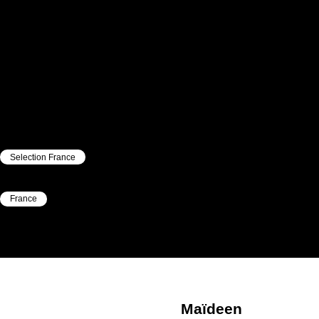
Selection France
|
France
|
Maïdeen
Chihab
Maïdeen