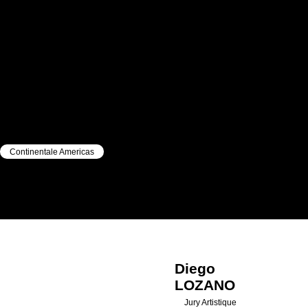
Continentale Americas
|
|
Diego
LOZANO
Diego
LOZANO
Jury Artistique