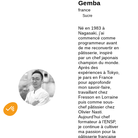
Gemba
france
Sucre
Né en 1983 à
Nagasaki, jʼai
commencé comme
programmeur avant
de me reconvertir en
pâtisserie, inspiré
par un chef japonais
champion du monde.
Après des
expériences à Tokyo,
je pars en France
pour approfondir
SG
mon savoir-faire,
travaillant chez
Fresson en Lorraine
puis comme sous-
chef pâtissier chez
Olivier Nasti.
Aujourdʼhui chef
formateur à lʼENSP,
je continue à cultiver
ma passion pour la
pâtisserie française