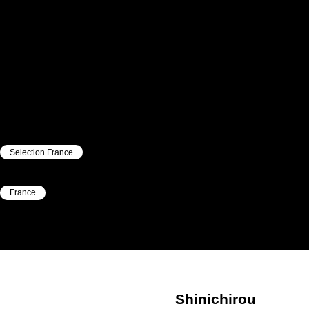
Selection France
|
France
|
Shinichirou
Gemba
Shinichirou