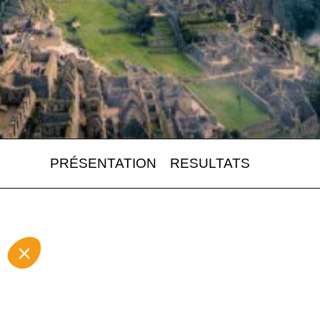
PRÉSENTATION
RESULTATS
Le 
met
l’h