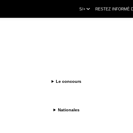
S/+
RESTEZ INFORMÉ 
Le concours
CONTINENTALE
Nationales
ue de la Coupe du Monde 