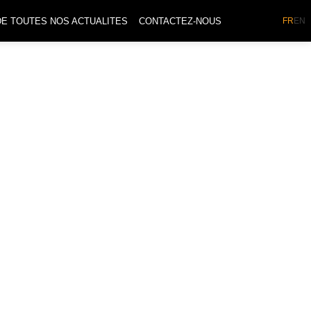
DE TOUTES NOS ACTUALITES
CONTACTEZ-NOUS
FR
EN
de la Pâtisserie