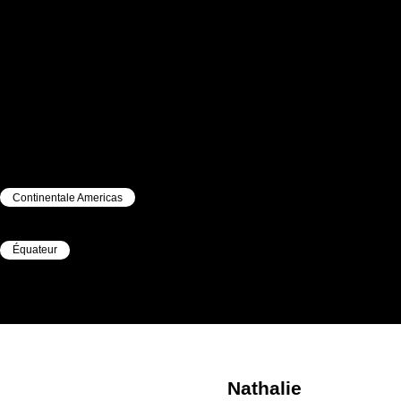
Continentale Americas
|
Équateur
|
Nathalie
ARECO BRACHETTI
Nathalie