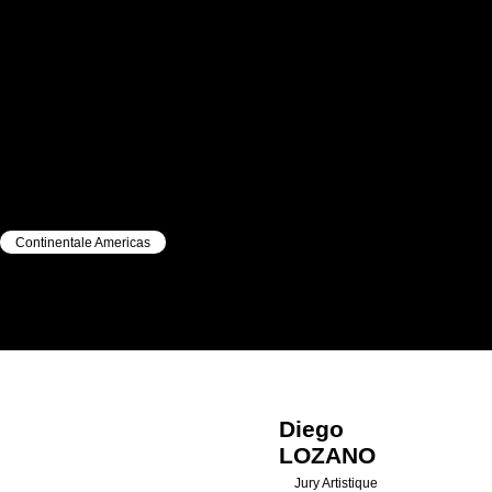
Continentale Americas
|
|
Diego
LOZANO
Diego
LOZANO
Jury Artistique