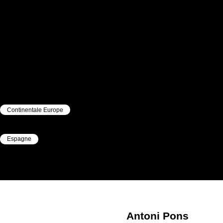
Continentale Europe
|
Espagne
|
Antoni
Pons
Antoni
Pons