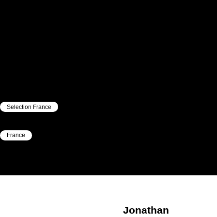
Selection France
|
France
|
Jonathan
Mougel
Jonathan