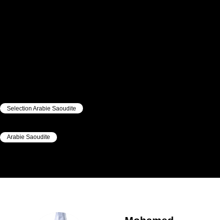
Selection Arabie Saoudite
|
Arabie Saoudite
|
Mohamed
Hassan