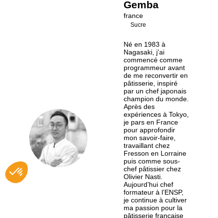
Gemba
france
Sucre
Né en 1983 à
Nagasaki, jʼai
commencé comme
programmeur avant
de me reconvertir en
pâtisserie, inspiré
par un chef japonais
champion du monde.
Après des
expériences à Tokyo,
je pars en France
pour approfondir
SG
mon savoir-faire,
travaillant chez
Fresson en Lorraine
puis comme sous-
chef pâtissier chez
Olivier Nasti.
Aujourdʼhui chef
formateur à lʼENSP,
je continue à cultiver
ma passion pour la
pâtisserie française