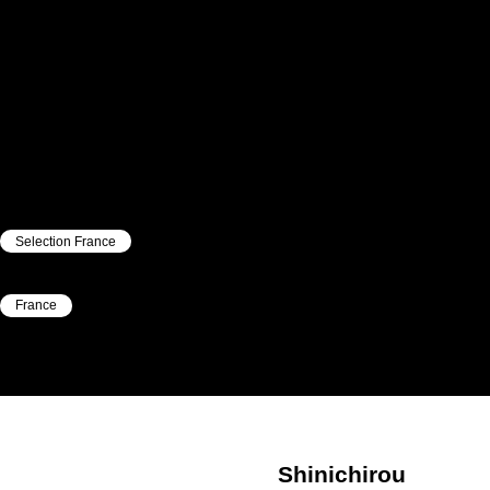
Selection France
|
France
|
Shinichirou
Gemba
Shinichirou