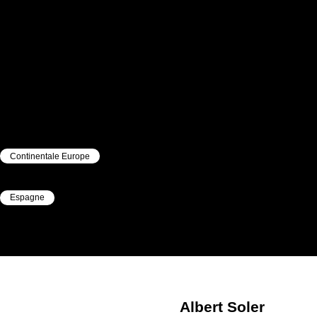
Continentale Europe
|
Espagne
|
Albert
Soler
Albert
Soler