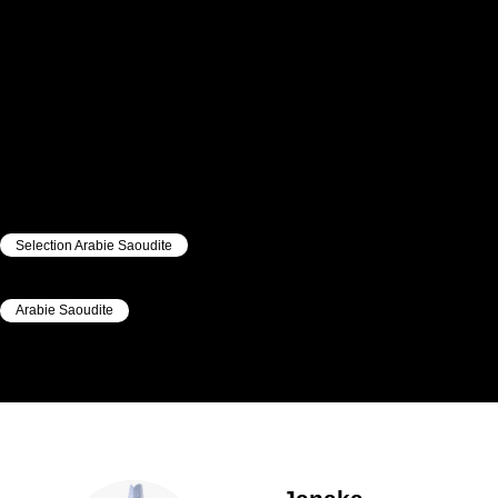
Selection Arabie Saoudite
|
Arabie Saoudite
|
Janaka
Kumara