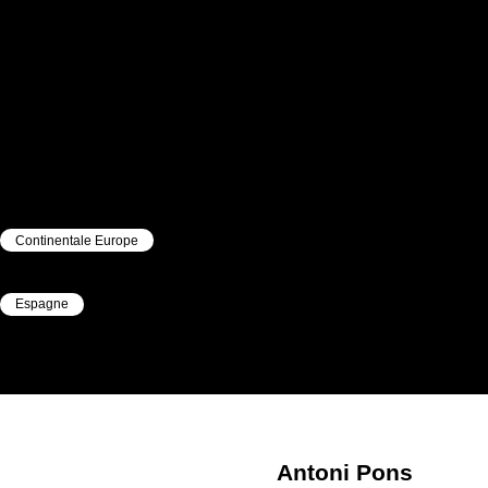
Continentale Europe
|
Espagne
|
Antoni
Pons
Antoni
Pons