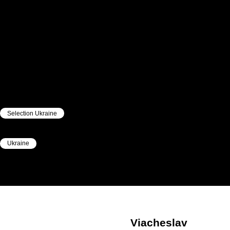
Selection Ukraine
|
Ukraine
|
Viacheslav
Іemelianenko
Viacheslav