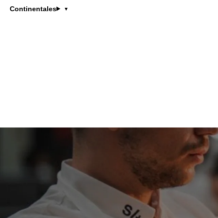
Jury Dégustation
Continentales
DW
Meilleur Ouvrier de France Glac
réinvente la glace artisanale av
Sa démarche repose sur l’éveil d
créative et exigeante, il conçoi