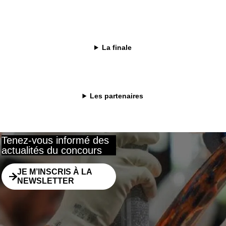
ier en 2004 et Champion du Monde de Pâtisserie par équipe en 2006, Da
ec passion et précision. Originaire du Nord, il a fait ses armes chez M
es sens et le jeu subtil des textures, températures et saveurs, offrant
La finale
t chaque création comme une œuvre d’équilibre et de goût.
Les partenaires
Tenez-vous informé des
actualités du concours
JE M’INSCRIS À LA
NEWSLETTER