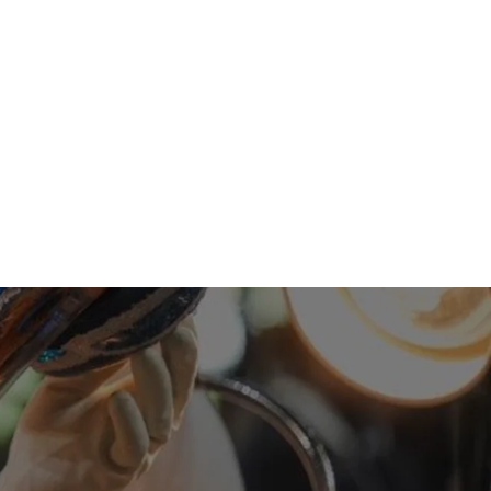
vid Wesmaël est le fondateur de La Glacerie Paris, où il
eert avant de se consacrer à la recherche et au développement.
 une expérience de dégustation unique. Animé par une vision