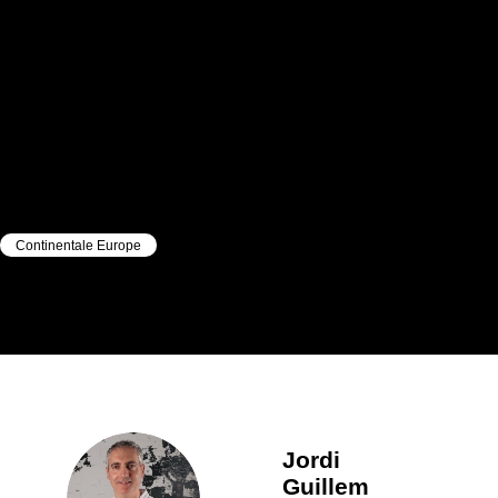
Continentale Europe
|
|
Jordi
Guillem
Jordi
Guillem