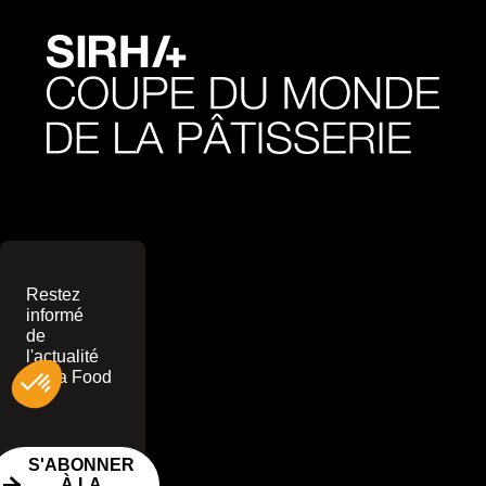
Restez
informé
de
l'actualité
Sirha Food
!
S'ABONNER
À LA