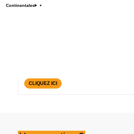
Lorem ipsum odor amet, consectetuer adipiscing elit
Continentales
ante nascetur interdum magnis pretium.
Informations complémentaires
Lorem ipsum odor amet, consectetuer adipiscing elit
ante nascetur interdum magnis pretium.
Informations complémentaires
Lorem ipsum odor amet, consectetuer adipiscing elit
ante nascetur interdum magnis pretium.
CLIQUEZ ICI