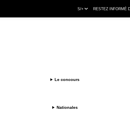
S/+
RESTEZ INFORMÉ 
nformations pratiqu
es
Le concours
Nationales
. Lectus cras lectus consectetur