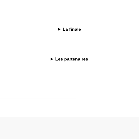
. Lectus cras lectus consectetur
La finale
. Lectus cras lectus consectetur
Les partenaires
. Lectus cras lectus consectetur