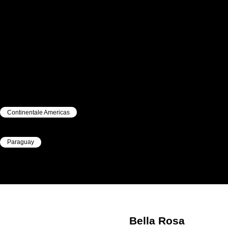
Continentale Americas
|
Paraguay
|
Bella Rosa
ESTIGARRIBIA
Bella Rosa